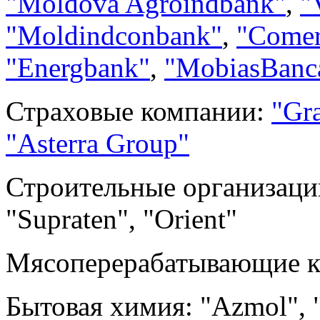
"Moldova Agroindbank"
,
"
"Moldindconbank"
,
"Comer
"Energbank"
,
"MobiasBanc
Страховые компании:
"Gra
"Asterra Group"
Строительные организации:
"Supraten", "Orient"
Мясоперерабатывающие к
Бытовая химия: "Azmol", 